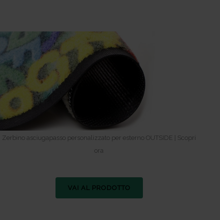
Zerbino asciugapasso personalizzato per esterno OUTSIDE | Scopri
ora
VAI AL PRODOTTO