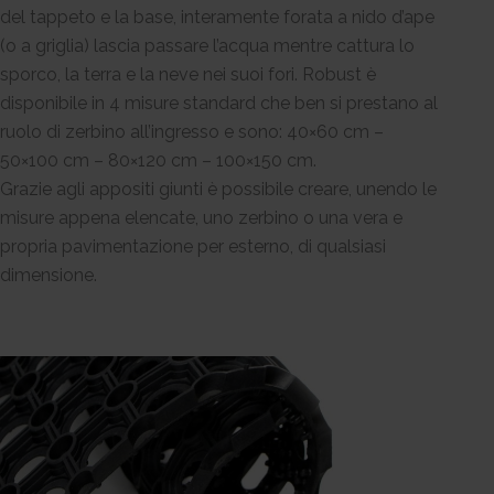
del tappeto e la base, interamente forata a nido d’ape
(o a griglia) lascia passare l’acqua mentre cattura lo
sporco, la terra e la neve nei suoi fori. Robust è
disponibile in 4 misure standard che ben si prestano al
ruolo di zerbino all’ingresso e sono: 40×60 cm –
50×100 cm – 80×120 cm – 100×150 cm.
Grazie agli appositi giunti è possibile creare, unendo le
misure appena elencate, uno zerbino o una vera e
propria pavimentazione per esterno, di qualsiasi
dimensione.