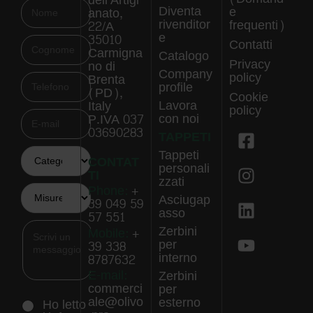
dell’Artigi
Diventa
e
anato,
rivenditor
frequenti)
22/A
e
35010
Contatti
Carmigna
Catalogo
Privacy
no di
Company
policy
Brenta
profile
(PD),
Cookie
Lavora
Italy
policy
con noi
P.IVA 037
03690283
TAPPETI
Tappeti
CONTAT
personali
TI
zzati
Phone:
+
Asciugap
39 049 59
asso
57 551
Zerbini
Mobile:
+
per
39 338
interno
8787632
E-mail:
Zerbini
commerci
per
ale@olivo
esterno
Ho letto