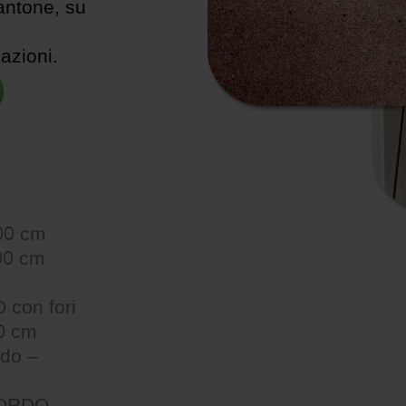
antone, su
azioni.
00 cm
00 cm
con fori
0 cm
ndo –
BORDO