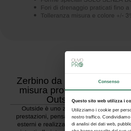
Fori di drenaggio praticati fino 
Tolleranza misura e colore +/- 
Zerbino da esterno su
Consenso
misura professionale
Outside
Questo sito web utilizza i c
Outside è uno zerbino ad alte
Utilizziamo i cookie per perso
prestazioni, pensato per ambienti
nostro traffico. Condividiamo 
esterni e realizzato con materiali
di analisi dei dati web, pubbl
che hanno raccolto dal suo uti