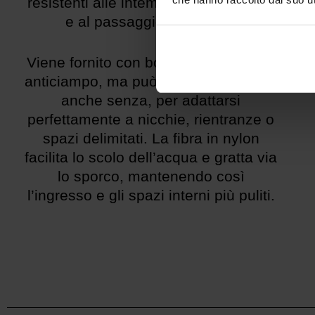
resistenti alle intemperie, ai raggi UV
e al passaggio frequente.
Viene fornito con bordo antistrappo e
anticiampo, ma può essere realizzato
anche senza, per adattarsi
perfettamente a nicchie, rientranze o
spazi delimitati. La fibra in nylon
facilita lo scolo dell’acqua e gratta via
lo sporco, mantenendo così
l’ingresso e gli spazi interni più puliti.