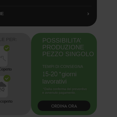
NE
POSSIBILITA’
LE PER:
PRODUZIONE
PEZZO SINGOLO
TEMPI DI CONSEGNA
Coperto
15-20*giorni
lavorativi
*Dalla conferma del preventivo
e avvenuto pagamento.
Scoperto
ORDINA ORA