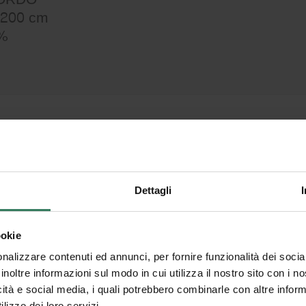
a 200 cm
3%
Dove utilizzarlo e perché
U
Dettagli
sceglierlo
Outside è ideale per attività che
ookie
dispongono di un’area esterna
Re
nalizzare contenuti ed annunci, per fornire funzionalità dei socia
d’ingresso e vogliono personalizzarla
a
inoltre informazioni sul modo in cui utilizza il nostro sito con i 
con un tocco di design, come negozi,
lav
icità e social media, i quali potrebbero combinarle con altre inform
uffici, showroom o attività del settore
lizzo dei loro servizi.