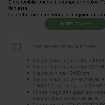
È disponibile anche la stampa con colori P
richiesta.
Contatta i nostri esperti per maggiori inform
RICHIEDI ORA
MISURE PERSONALIZZATE
Misure massime con fori 130X2
Misura massima con fori 200×6
Misure minime 40X60 cm
Misure massime SENZA BORDO 
130×200 cm, senza fori 195×60
Forme irregolari (quadrato – to
semicerchio) SENZA BORDO
Forme speciali SOLO SENZA 