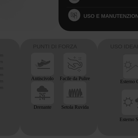
USO E MANUTENZIO
PUNTI DI FORZA
USO IDEA
cm
cm
cm
cm
Antiscivolo
Facile da Pulire
cm
Esterno 
cm
Drenante
Setola Ruvida
Esterno 