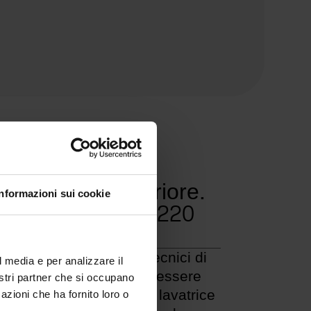
na qualità superiore.
Informazioni sui cookie
Garantito fino a 220
lavaggi
alizzato con materiali tecnici di
l media e per analizzare il
lta qualità, Outside può essere
nostri partner che si occupano
ato con idropulitrice o in lavatrice
azioni che ha fornito loro o