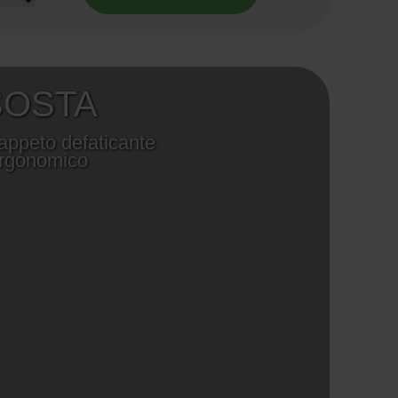
SOSTA
appeto defaticante
rgonomico