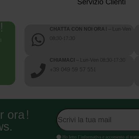
Servizio Clienti
!
CHATTA CON NOI ORA!
– Lun-Ven
08:30-17:30
i
CHIAMACI
– Lun-Ven 08:30-17:30
+39 049 59 57 551
er ora!
ws.
Ho letto l’informativa e acconsento al trat