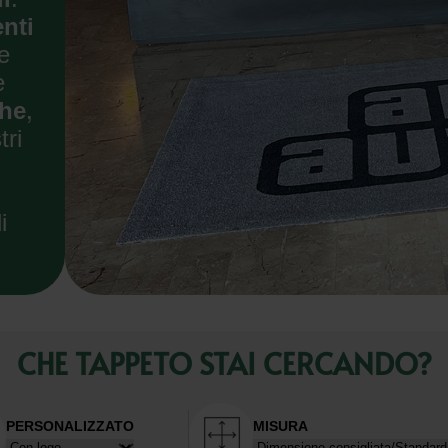
enti
e
e
che
,
tri
i
CHE TAPPETO STAI CERCANDO?
PERSONALIZZATO
MISURA