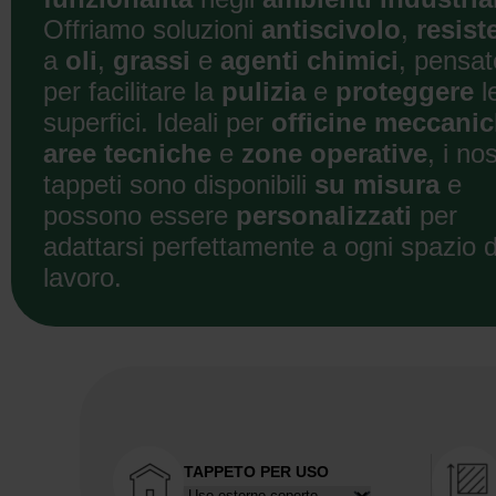
Offriamo soluzioni
antiscivolo
,
resist
a
oli
,
grassi
e
agenti chimici
, pensat
per facilitare la
pulizia
e
proteggere
l
superfici. Ideali per
officine meccani
aree tecniche
e
zone operative
, i nos
tappeti sono disponibili
su misura
e
possono essere
personalizzati
per
adattarsi perfettamente a ogni spazio d
lavoro.
TAPPETO PER USO