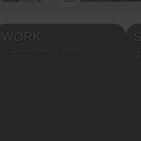
WORK
Copripavimento in gomma su
T
misura
e