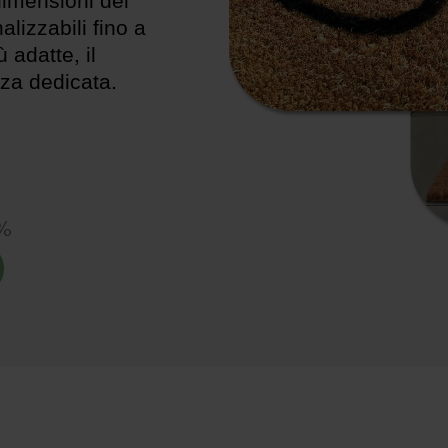
 dimensioni del
izzabili fino a
 adatte, il
za dedicata.
3%