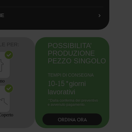
NE
POSSIBILITA’
LE PER:
PRODUZIONE
PEZZO SINGOLO
TEMPI DI CONSEGNA
10-15*giorni
rno
lavorativi
*Dalla conferma del preventivo
e avvenuto pagamento.
Coperto
ORDINA ORA