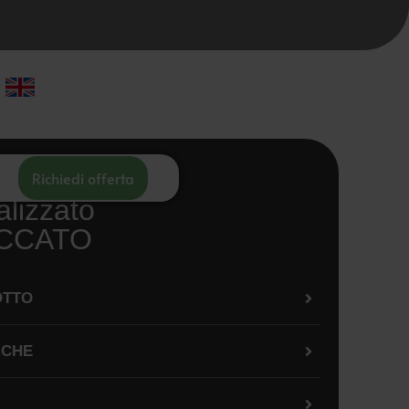
Richiedi offerta
lizzato
CCATO
OTTO
ICHE