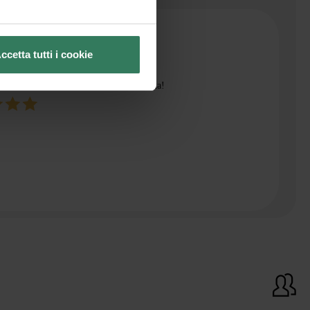
ccetta tutti i cookie
Bozzetto
 ago
azioni di ottima qualità! Super consigliata!