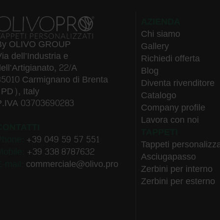
AZIENDA
Chi siamo
By OLIVO GROUP
Gallery
ia dell’Industria e
Richiedi offerta
ell’Artigianato, 22/A
Blog
35010 Carmignano di Brenta
Diventa rivenditore
(PD), Italy
Catalogo
P.IVA 03703690283
Company profile
Lavora con noi
CONTATTI
TAPPETI
Phone:
+39 049 59 57 551
Tappeti personalizza
Mobile:
+39 338 8787632
Asciugapasso
E-mail:
commerciale@olivo.pro
Zerbini per interno
Zerbini per esterno