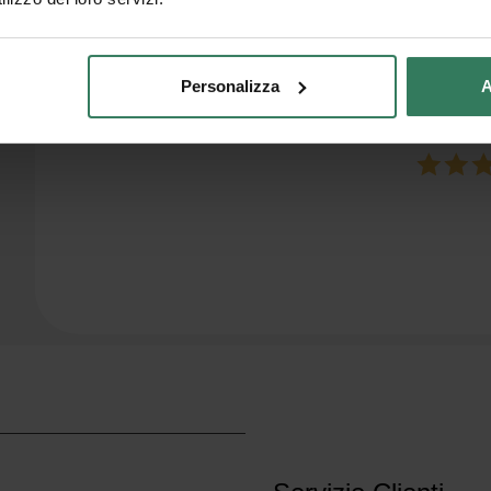
Personalizza
A
Giorgio 
a week
Azienda seria e disponibile, prodotti e lavor