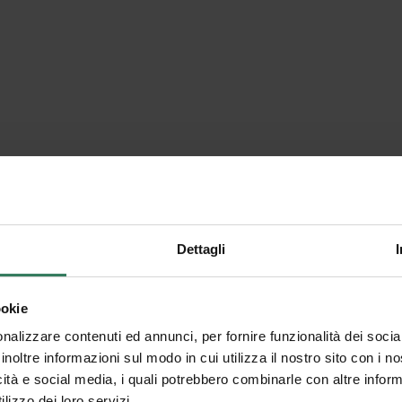
Dettagli
Olivo PRO - Tappe
ookie
nalizzare contenuti ed annunci, per fornire funzionalità dei socia
inoltre informazioni sul modo in cui utilizza il nostro sito con i 
4.9
1
icità e social media, i quali potrebbero combinarle con altre inform
lizzo dei loro servizi.