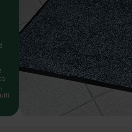
i
e
ta
e
,
utti