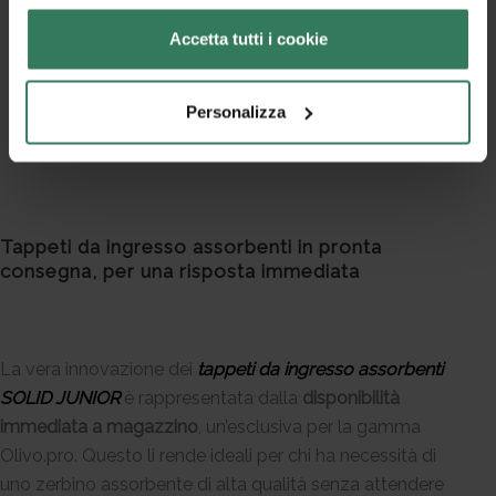
necessario solo in caso di sporco evidente.
Accetta tutti i cookie
Macchie persistenti
: per le situazioni più difficili, un
detergente delicato e un risciacquo con acqua
garantiranno un risultato perfetto.
Personalizza
Tappeti da ingresso assorbenti in pronta
consegna, per una risposta immediata
La vera innovazione dei
tappeti da ingresso assorbenti
SOLID JUNIOR
è rappresentata dalla
disponibilità
immediata a magazzino
, un’esclusiva per la gamma
Olivo.pro. Questo li rende ideali per chi ha necessità di
uno zerbino assorbente di alta qualità senza attendere