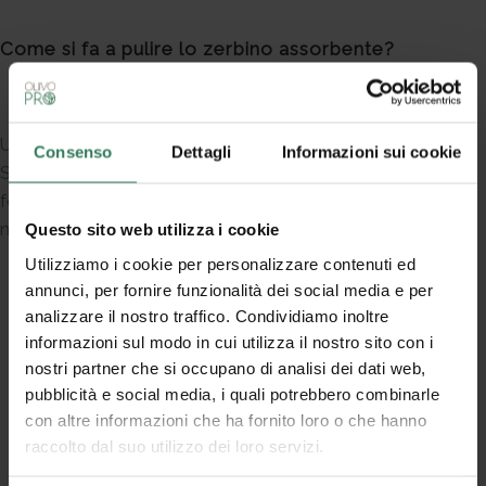
Come si fa a pulire lo zerbino assorbente?
Uno dei punti di forza del tappeto ingresso assorbente
Consenso
Dettagli
Informazioni sui cookie
SOLID JUNIOR è la sua facilità di pulizia, un aspetto
fondamentale per chi cerca un tappeto funzionale ma
non vuole rinunciare al comfort:
Questo sito web utilizza i cookie
Utilizziamo i cookie per personalizzare contenuti ed
Lavaggio in lavatrice a 30° con ciclo delicato
: la
annunci, per fornire funzionalità dei social media e per
possibilità di lavarlo comodamente a casa lo
analizzare il nostro traffico. Condividiamo inoltre
rende pratico e conveniente. Attenzione però,
informazioni sul modo in cui utilizza il nostro sito con i
nostri partner che si occupano di analisi dei dati web,
è
sconsigliato
l’uso dell’asciugatrice per
pubblicità e social media, i quali potrebbero combinarle
preservarne le caratteristiche nel tempo.
con altre informazioni che ha fornito loro o che hanno
Pulizia quotidiana con aspirapolvere
:
raccolto dal suo utilizzo dei loro servizi.
mantenendo il tappeto pulito con passaggi
regolari di aspirapolvere, il lavaggio sarà