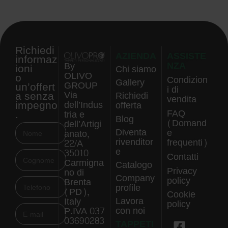
Richiedi
AZIENDA
ASSISTE
informaz
NZA
By
ioni
Chi siamo
OLIVO
o
Condizion
Gallery
GROUP
un’offert
i di
a senza
Via
Richiedi
vendita
impegno
dell’Indus
offerta
.
FAQ
tria e
Blog
(Domand
dell’Artigi
Diventa
e
anato,
rivenditor
frequenti)
22/A
e
35010
Contatti
Carmigna
Catalogo
Privacy
no di
Company
policy
Brenta
profile
(PD),
Cookie
Lavora
Italy
policy
con noi
P.IVA 037
03690283
TAPPETI