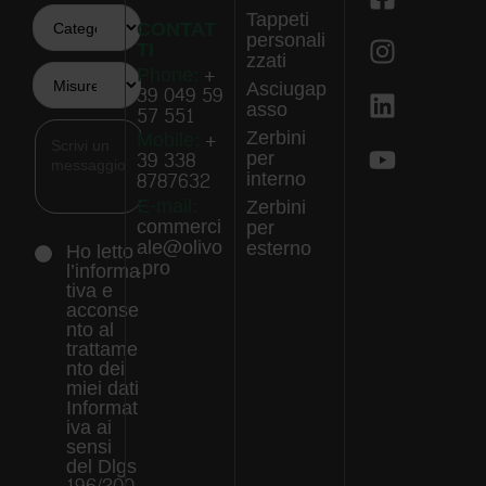
Tappeti
CONTAT
personali
TI
zzati
Phone:
+
Asciugap
39 049 59
asso
57 551
Zerbini
Mobile:
+
per
39 338
interno
8787632
E-mail:
Zerbini
commerci
per
ale@olivo
esterno
Ho letto
.pro
l’informa
tiva e
acconse
nto al
trattame
nto dei
miei dati
Informat
iva ai
sensi
del Dlgs