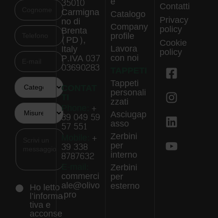
e
35010
Contatti
Carmigna
Catalogo
Privacy
no di
Company
policy
Brenta
profile
(PD),
Cookie
Lavora
Italy
policy
con noi
P.IVA 037
03690283
TAPPETI
Tappeti
CONTAT
personali
TI
zzati
Phone:
+
Asciugap
39 049 59
asso
57 551
Zerbini
Mobile:
+
per
39 338
interno
8787632
E-mail:
Zerbini
commerci
per
ale@olivo
esterno
Ho letto
.pro
l’informa
tiva e
acconse