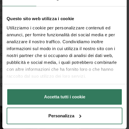
frequente e agli agenti atmosferici, drenanti e cattura
sporco grazie alla struttura a micro-fori e all’effetto
raschiante delle fibre in nylon impermeabile. A
Questo sito web utilizza i cookie
garantire la sicurezza il fondo antiscivolo ed il bordo
Utilizziamo i cookie per personalizzare contenuti ed
anti-inciampo.
annunci, per fornire funzionalità dei social media e per
analizzare il nostro traffico. Condividiamo inoltre
Due tappeti dalle dimensioni generose, personalizzati
informazioni sul modo in cui utilizza il nostro sito con i
con la stampa digitale del logo su base dal fondo
nostri partner che si occupano di analisi dei dati web,
scuro. Complementi d’arredo ad uso professionale,
pubblicità e social media, i quali potrebbero combinarle
garantiti per almeno 220 lavaggi con lavatrice e
con altre informazioni che ha fornito loro o che hanno
raccolto dal suo utilizzo dei loro servizi.
asciugatrice industriali, ma anche lavabili ad ogni fine
giornata con un semplice getto d’acqua.
Accetta tutti i cookie
Personalizza