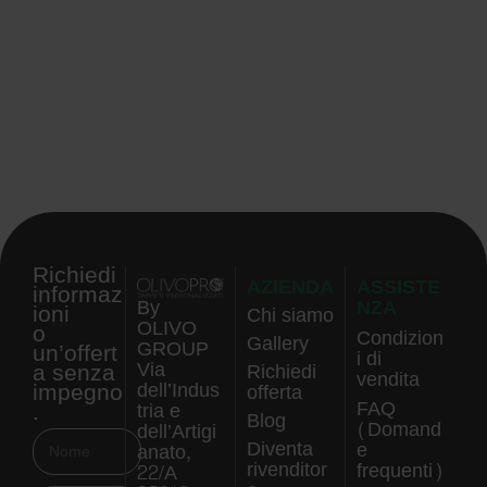
Richiedi
AZIENDA
ASSISTE
informaz
NZA
By
ioni
Chi siamo
OLIVO
o
Condizion
Gallery
GROUP
un’offert
i di
a senza
Via
Richiedi
vendita
impegno
dell’Indus
offerta
.
FAQ
tria e
Blog
(Domand
dell’Artigi
Diventa
e
anato,
rivenditor
frequenti)
22/A