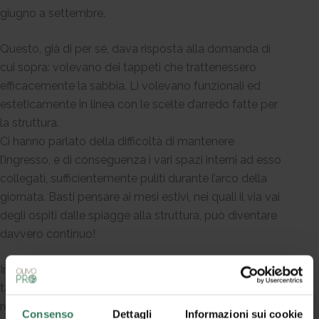
giugno a settembre.
Questo, già di per sé, dava risposta alla domanda di
cui sopra: volevano dei tappeti che trattenessero
efficacemente la sabbia. Li volevano funzionali ed
esteticamente in linea con le scelte d’arredo fatte per
la struttura.
Ci hanno parlato della difficoltà di mantenere
l’ingresso, e di conseguenza i vari spazi interni ad esso
collegati, sufficientemente puliti durante l’arco della
giornata. Basti pensare ai mesi estivi, nei quali il via vai
degli ospiti dalle spiagge alla struttura, può diventare
davvero continuo!
In base alle loro esigenze, abbiamo progettato due
tappeti personalizzati per hotel adatti all’uso esterno,
realizzato con materiali resistenti al calpestio
Consenso
Dettagli
Informazioni sui cookie