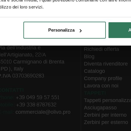
lizzo dei loro servizi.
AZIENDA
Personalizza
A
Chi siamo
By OLIVO GROUP
Gallery
ia dell’Industria e
Richiedi offerta
ell’Artigianato, 22/A
Blog
35010 Carmignano di Brenta
Diventa rivenditore
(PD), Italy
Catalogo
P.IVA 03703690283
Company profile
Lavora con noi
CONTATTI
TAPPETI
Phone:
+39 049 59 57 551
Tappeti personalizza
Mobile:
+39 338 8787632
Asciugapasso
E-mail:
commerciale@olivo.pro
Zerbini per interno
Zerbini per esterno