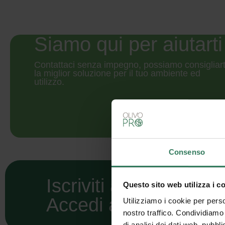
Siamo qui per aiutarti
Contattaci senza impegno, possiamo consigliart
la miglior soluzione per il tuo ambiente ed
utilizzo.
Consenso
Iscriviti alla newslett
Questo sito web utilizza i c
Accedi a sconti e ne
Utilizziamo i cookie per perso
nostro traffico. Condividiamo 
di analisi dei dati web, pubbl