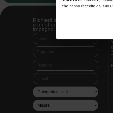
che hanno raccolto dal suo uti
Richiedi informazioni
o un’offerta senza
impegno.
V
d