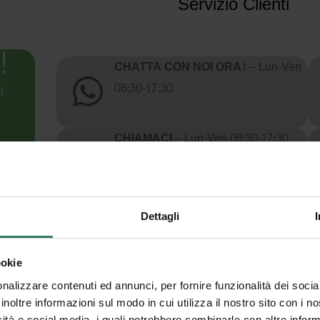
Servizio Clienti
!
CHATTA CON NOI ORA!
– Lun-Ven
08:30-17:30
i
CHIAMACI
– Lun-Ven 08:30-17:30
+39 049 59 57 551
Dettagli
er ora!
ookie
ws.
nalizzare contenuti ed annunci, per fornire funzionalità dei socia
inoltre informazioni sul modo in cui utilizza il nostro sito con i 
Ho letto l’informativa e acconsento al trat
icità e social media, i quali potrebbero combinarle con altre inform