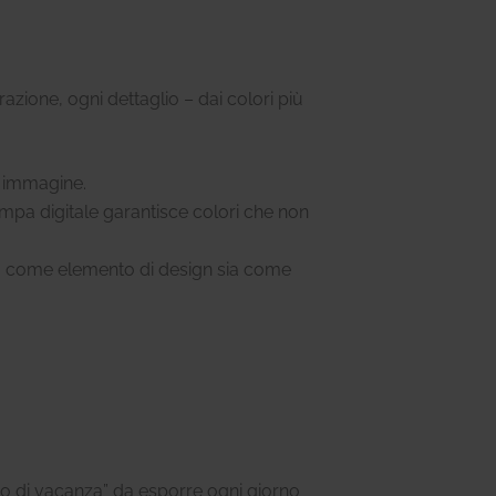
azione, ogni dettaglio – dai colori più
i immagine.
mpa digitale garantisce colori che non
 sia come elemento di design sia come
zzo di vacanza” da esporre ogni giorno