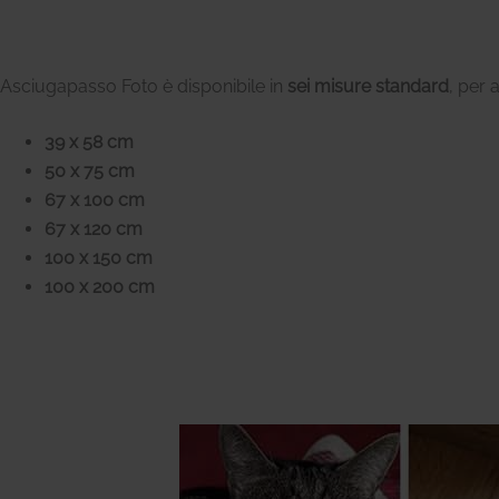
Asciugapasso Foto è disponibile in
sei misure standard
, per 
39 x 58 cm
50 x 75 cm
67 x 100 cm
67 x 120 cm
100 x 150 cm
100 x 200 cm