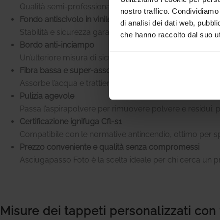
Qualità semi-professionale per un prodotto che resiste 
nostro traffico. Condividiamo 
Fondo antiscivolo in vinile al 100%
di analisi dei dati web, pubbl
Stabilità e sicurezza garantite anche in ambienti a elevato
che hanno raccolto dal suo uti
Bordo anti-inciampo
Un’ulteriore misura di sicurezza, ideale per contesti comm
Fibra bassa e super-assorbente
Assorbe l’acqua e trattiene lo sporco, evitando scivola
Pulizia agevole
Passa l’aspirapolvere per rimuovere polvere e residui; p
Certificazione ignifuga Cfl-s1
Compatibile con le normative antincendio, ottimo per spaz
Prezzo conveniente e qualità senza compromessi
Asciugapasso Foto è la scelta ideale per chi cerca un p
Misure dei tappeti personalizzati con 