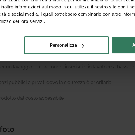
anche al calpestio frequente.
inoltre informazioni sul modo in cui utilizza il nostro sito con i 
icità e social media, i quali potrebbero combinarle con altre inform
 traffico.
lizzo dei loro servizi.
erciali, uffici e abitazioni con bambini o anziani.
Personalizza
A
menti e mantenendo il pavimento asciutto.
er un lavaggio più profondo, inseriscilo in lavatrice a basse 
i pubblici e privati dove la sicurezza è prioritaria.
rodotto dal costo accessibile.
foto