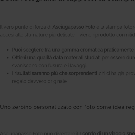
Il vero punto di forza di
Asciugapasso Foto
è la stampa fotore
accesi alle sfumature più delicate – viene riprodotto con nitid
Puoi scegliere tra una gamma cromatica praticamente il
Ottieni una qualità data materiali studiati per essere du
svaniscono con l’usura e i lavaggi.
I risultati saranno più che sorprendenti
: chi ci ha già p
regalo davvero originale.
Uno zerbino personalizzato con foto come idea reg
Asciugapasso Foto può diventare il
ricordo di un viaggio spe