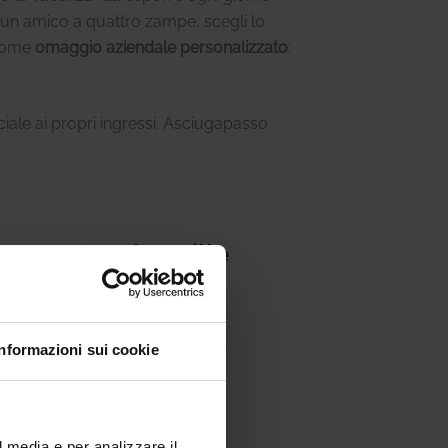
r un amico a quattro zampe, scegli lo
 come
omaggio aziendale personalizzato
:
ale ai propri ingressi. Asciugapasso
apasso Foto ha mille
Informazioni sui cookie
l media e per analizzare il