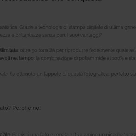
alistica. Grazie a tecnologie di stampa digitale di ultima gener
ezza e brillantezza senza pari. I suoi vantaggi?
limitata
: oltre 90 tonalità per riprodurre fedelmente qualsias
revoli nel tempo
: la combinazione di poliammide al 100% e sta
rovato ha ottenuto un tappeto di qualità fotografica, perfetto
alo? Perché no!
ciale
. Fornisci una foto e regala al tuo amico un piccolo “pe