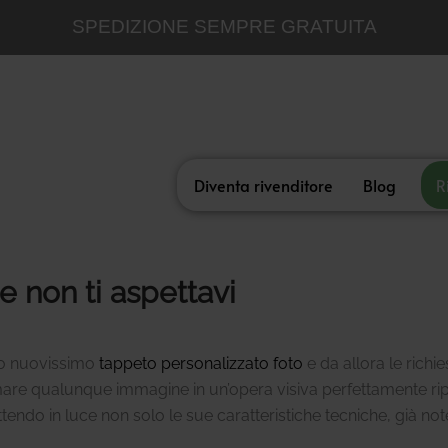
SPEDIZIONE SEMPRE GRATUITA
Diventa rivenditore
Blog
R
e non ti aspettavi
ro nuovissimo
tappeto personalizzato foto
e da allora le richi
are qualunque immagine in un’opera visiva perfettamente ripr
endo in luce non solo le sue caratteristiche tecniche, già not