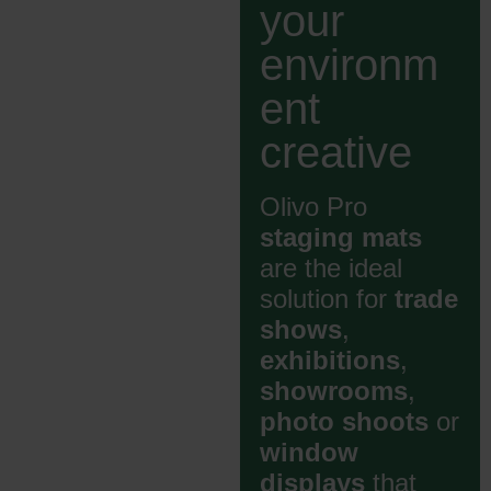
your
environm
ent
creative
Olivo Pro
staging mats
are the ideal
solution for
trade
shows
,
exhibitions
,
showrooms
,
photo shoots
or
window
displays
that