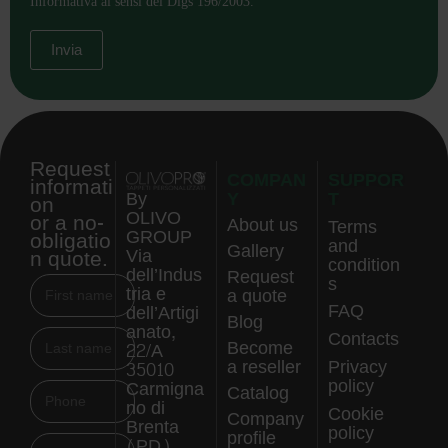
Informativa ai sensi del Dlgs 196/2003.
Request
COMPAN
SUPPOR
informati
Y
T
By
on
OLIVO
or a no-
About us
Terms
GROUP
obligatio
and
Gallery
n quote.
Via
condition
dell’Indus
Request
s
tria e
a quote
FAQ
dell’Artigi
Blog
anato,
Contacts
Become
22/A
a reseller
Privacy
35010
policy
Carmigna
Catalog
no di
Cookie
Company
Brenta
policy
profile
(PD),