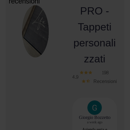
recensioni
PRO -
Tappeti
personali
zzati
198
4.9
Recensioni
Giorgio Bozzetto
a week ago
Azienda seria e