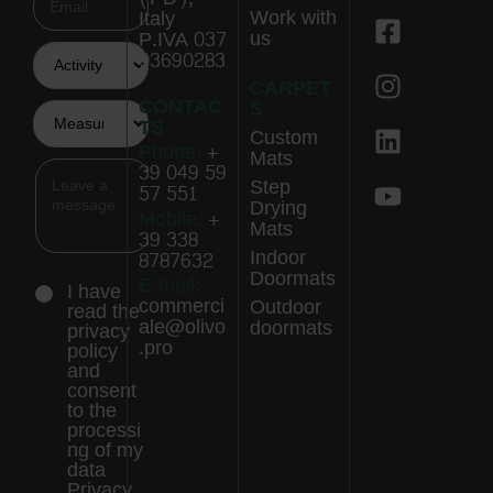
Work with
Italy
us
P.IVA 037
03690283
CARPET
CONTAC
S
TS
Custom
Phone:
+
Mats
39 049 59
Step
57 551
Drying
Mobile:
+
Mats
39 338
Indoor
8787632
Doormats
E-mail:
I have
commerci
Outdoor
read the
ale@olivo
doormats
privacy
.pro
policy
and
consent
to the
processi
ng of my
data
Privacy