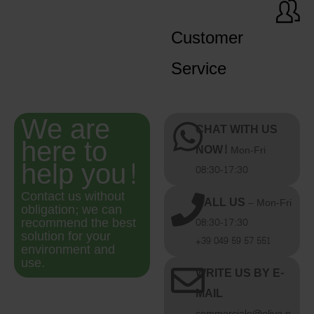
Customer
Service
We are
CHAT WITH US
here to
NOW!
Mon-Fri
help you!
08:30-17:30
Contact us without
CALL US
– Mon-Fri
obligation; we can
recommend the best
08:30-17:30
solution for your
+39 049 59 57 551
environment and
use.
WRITE US BY E-
MAIL
commerciale@olivo.p