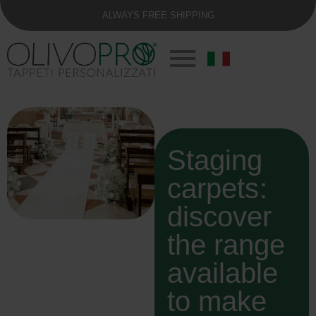
ALWAYS FREE SHIPPING
Staging
carpets:
discover
the range
available
to make