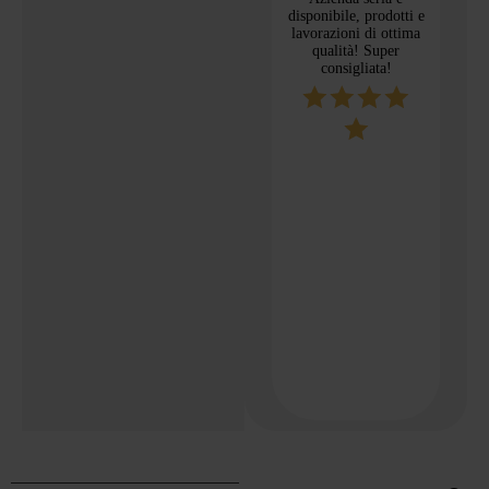
disponibile, prodotti e
lavorazioni di ottima
qualità! Super
Cl
consigliata!
Ar
affid