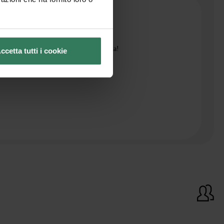
Bozzetto
 ago
azioni di ottima qualità! Super consigliata!
ccetta tutti i cookie