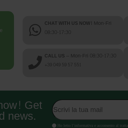
Mon-Fri
CHAT WITH US NOW!
he
08:30-17:30
– Mon-Fri 08:30-17:30
CALL US
+39 049 59 57 551
 now! Get
nd news.
Ho letto l’informativa e acconsento al trat