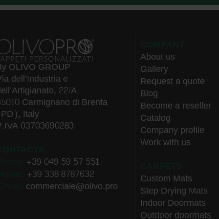
COMPANY
About us
By OLIVO GROUP
Gallery
ia dell’Industria e
Request a quote
ell’Artigianato, 22/A
Blog
35010 Carmignano di Brenta
Become a reseller
(PD), Italy
Catalog
P.IVA 03703690283
Company profile
Work with us
CONTACTS
Phone:
+39 049 59 57 551
CARPETS
Mobile:
+39 338 8787632
Custom Mats
E-mail:
commerciale@olivo.pro
Step Drying Mats
Indoor Doormats
Outdoor doormats