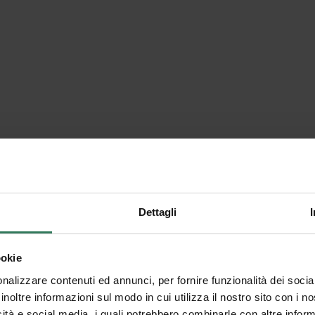
Dettagli
Olivo PRO - Tappe
ookie
4.9
1
nalizzare contenuti ed annunci, per fornire funzionalità dei socia
inoltre informazioni sul modo in cui utilizza il nostro sito con i 
icità e social media, i quali potrebbero combinarle con altre inform