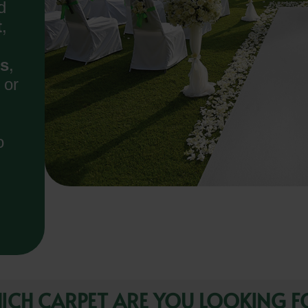
d
t
,
es
,
or
o
ICH CARPET ARE YOU LOOKING F