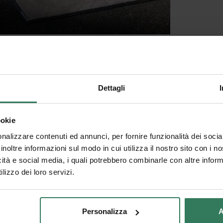
sciugapassi personalizzato a Livorno
Dettagli
ookie
nalizzare contenuti ed annunci, per fornire funzionalità dei socia
AZIENDA
inoltre informazioni sul modo in cui utilizza il nostro sito con i 
Chi siamo
icità e social media, i quali potrebbero combinarle con altre inform
By OLIVO GROUP
Gallery
lizzo dei loro servizi.
ia dell’Industria e
Richiedi offerta
ell’Artigianato, 22/A
Blog
35010 Carmignano di Brenta
Diventa rivenditore
(PD), Italy
Personalizza
A
Catalogo