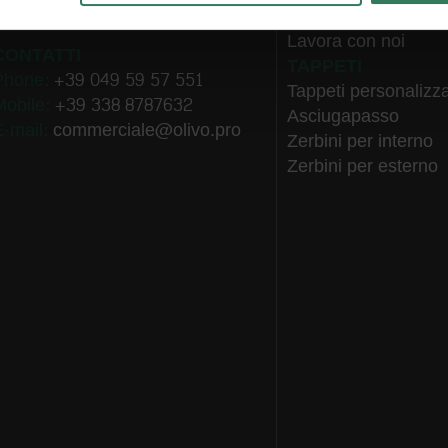
P.IVA 03703690283
Company profile
Lavora con noi
CONTATTI
TAPPETI
Phone:
+39 049 59 57 551
Tappeti personalizza
Mobile:
+39 338 8787632
Asciugapasso
E-mail:
commerciale@olivo.pro
Zerbini per interno
Zerbini per esterno