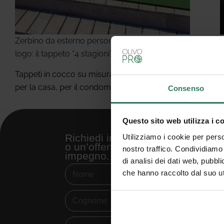
Zerbino da esterno personalizzato con
A
logo: il tappeto “4 stagioni”
Tappeti in cocco su misura: per l’azienda,
per la casa, per il condominio
Consenso
Questo sito web utilizza i c
Richiedi informazioni
Utilizziamo i cookie per perso
o un’offerta senza
nostro traffico. Condividiamo 
impegno.
di analisi dei dati web, pubbl
che hanno raccolto dal suo uti
V
d